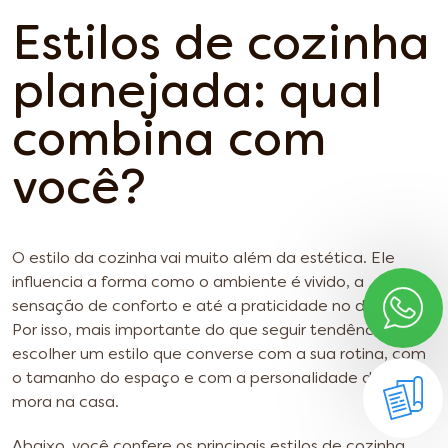
Estilos de cozinha
planejada: qual
combina com
você?
O estilo da cozinha vai muito além da estética. Ele
influencia a forma como o ambiente é vivido, a
sensação de conforto e até a praticidade no dia a dia.
Por isso, mais importante do que seguir tendências é
escolher um estilo que converse com a sua rotina, com
o tamanho do espaço e com a personalidade de quem
mora na casa.
Abaixo, você confere os principais estilos de cozinha